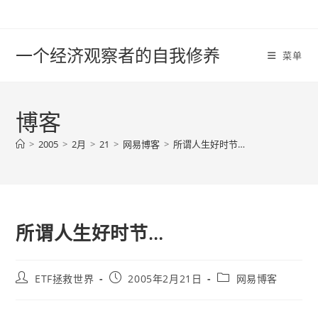
Skip
to
content
一个经济观察者的自我修养
菜单
博客
>
2005
>
2月
>
21
>
网易博客
>
所谓人生好时节…
所谓人生好时节…
Post
Post
Post
ETF拯救世界
2005年2月21日
网易博客
author:
published:
category: