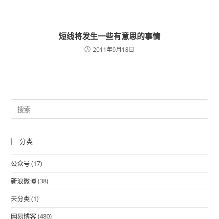
短线将发生一些有意思的事情
2011年9月18日
Pre
Es
to
分类
clo
the
公众号
(17)
sea
pan
新浪微博
(38)
未分类
(1)
网易博客
(480)