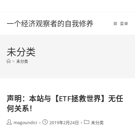
Skip
to
content
一个经济观察者的自我修养
菜单
未分类
>
未分类
声明：本站与【ETF拯救世界】无任
何关系！
Post
Post
Post
magoundici
2019年2月24日
未分类
author:
published:
category: