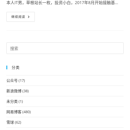
本人IT男，草根站长一枚，投资小白，2017年8月开始接触基…
声
继续阅读
明：
本
站
与
【ETF
拯
救
Pre
世
Es
界】
无
to
任
何
分类
clo
关
系！
the
公众号
(17)
sea
pan
新浪微博
(38)
未分类
(1)
网易博客
(480)
雪球
(62)