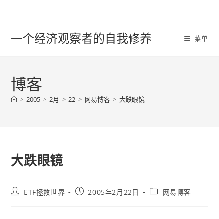
Skip
to
content
一个经济观察者的自我修养
菜单
博客
>
2005
>
2月
>
22
>
网易博客
>
大跌眼镜
大跌眼镜
Post
Post
Post
ETF拯救世界
2005年2月22日
网易博客
author:
published:
category: