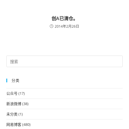
创A已清仓。
2014年2月26日
Pre
Es
to
分类
clo
the
公众号
(17)
sea
pan
新浪微博
(38)
未分类
(1)
网易博客
(480)