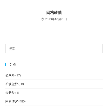
网格转债
2013年10月23日
Pre
Es
to
分类
clo
the
公众号
(17)
sea
pan
新浪微博
(38)
未分类
(1)
网易博客
(480)