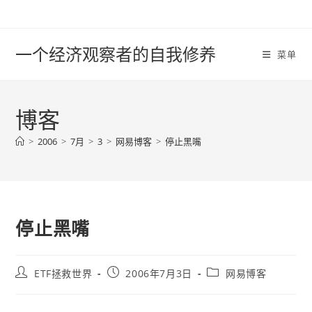
Skip
to
content
一个经济观察者的自我修养
菜单
博客
>
2006
>
7月
>
3
>
网易博客
>
停止黑嘴
停止黑嘴
Post
Post
Post
ETF拯救世界
2006年7月3日
网易博客
author:
published:
category: