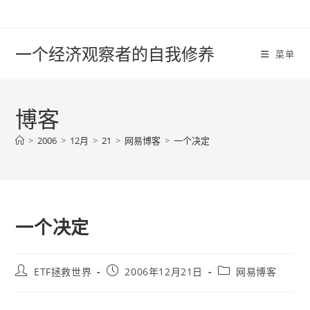
Skip
to
content
一个经济观察者的自我修养
菜单
博客
>
2006
>
12月
>
21
>
网易博客
>
一个决定
一个决定
Post
Post
Post
ETF拯救世界
2006年12月21日
网易博客
author:
published:
category: