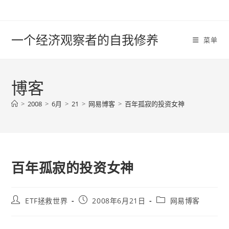
Skip
to
content
一个经济观察者的自我修养
菜单
博客
>
2008
>
6月
>
21
>
网易博客
>
百年孤寂的投资女神
百年孤寂的投资女神
Post
Post
Post
ETF拯救世界
2008年6月21日
网易博客
author:
published:
category: