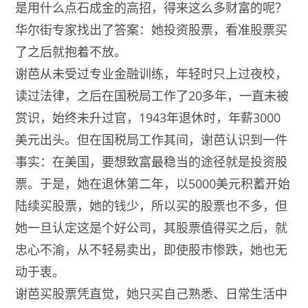
是用什么点石成金的高招，得来这么多财富的呢？
华尔街专家找出了答案：她投资股票，看准股票买
了之后就抱着不放。
谢芭从未受过专业金融训练，年轻时只上过夜校，
读过法律，之后在国税局工作了20多年，一直未被
赏识，始终未升过官，1943年退休时，年薪3000
美元出头。但在国税局工作其间，谢芭认识到一件
事实：在美国，要想致富最稳当的途径就是投资股
票。于是，她在退休第二年，以5000美元积蓄开始
陆续买股票，她的钱少，所以买的股票也不多，但
她一旦认定这是个好公司，其股票值得买之后，就
忠心不渝，从不轻易卖出，即使股市惨跌，她也无
动于衷。
谢芭买股票凭直觉，她只买自己熟悉、日常生活中