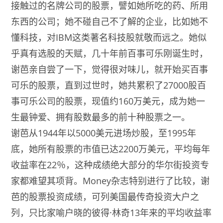
接触过的名牌公司的股票，譬如她所吃的药、所用
东西的公司；她不碰自己不了解的企业，比如她不
懂科技，对IBM这类著名科技股就敬而远之。她似
乎真有选股的天赋，几十年前百事可乐刚诞生时，
谢芭亲自尝了一下，觉得很对味儿，就开始买百事
可乐的股票，直到过世时，她共累积了27000股百
事可乐公司的股票，现值约160万美元，成为她一
生最钟爱、拥有股数最多的前十种股票之一。
谢芭从1944年以5000美元进场炒股，至1995年
底，她所有股票的市值已达2200万美元，平均每年
收益率在22％，这种成绩绝大部分的华尔街投资专
家都难望其项背。Money杂志特别进行了比较，谢
芭的股票投资成绩，可列美国最传奇投资大户之
列，只比家喻户晓的彼得·林奇13年来的平均收益率