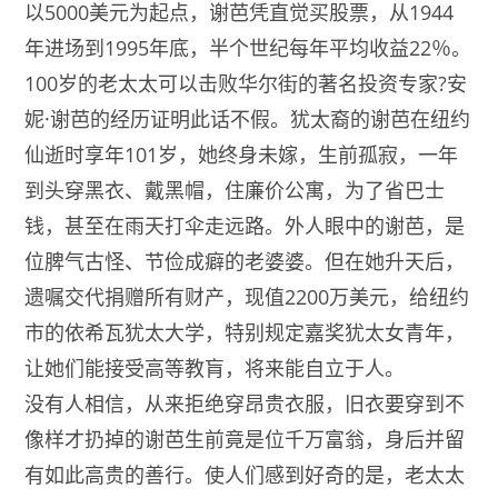
以5000美元为起点，谢芭凭直觉买股票，从1944
年进场到1995年底，半个世纪每年平均收益22％。
100岁的老太太可以击败华尔街的著名投资专家?安
妮·谢芭的经历证明此话不假。犹太裔的谢芭在纽约
仙逝时享年101岁，她终身未嫁，生前孤寂，一年
到头穿黑衣、戴黑帽，住廉价公寓，为了省巴士
钱，甚至在雨天打伞走远路。外人眼中的谢芭，是
位脾气古怪、节俭成癖的老婆婆。但在她升天后，
遗嘱交代捐赠所有财产，现值2200万美元，给纽约
市的依希瓦犹太大学，特别规定嘉奖犹太女青年，
让她们能接受高等教肓，将来能自立于人。
没有人相信，从来拒绝穿昂贵衣服，旧衣要穿到不
像样才扔掉的谢芭生前竟是位千万富翁，身后并留
有如此高贵的善行。使人们感到好奇的是，老太太