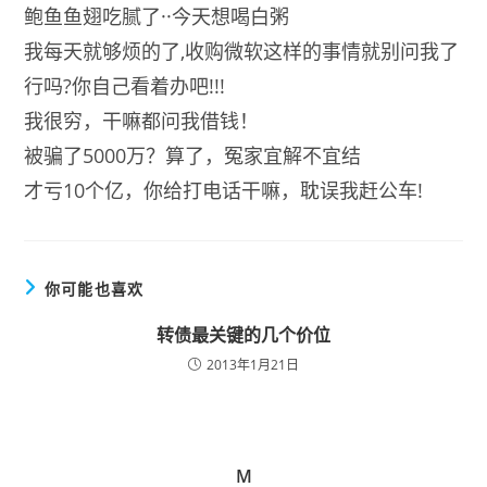
鲍鱼鱼翅吃腻了··今天想喝白粥
我每天就够烦的了,收购微软这样的事情就别问我了
行吗?你自己看着办吧!!!
我很穷，干嘛都问我借钱！
被骗了5000万？算了，冤家宜解不宜结
才亏10个亿，你给打电话干嘛，耽误我赶公车!
你可能也喜欢
转债最关键的几个价位
2013年1月21日
M