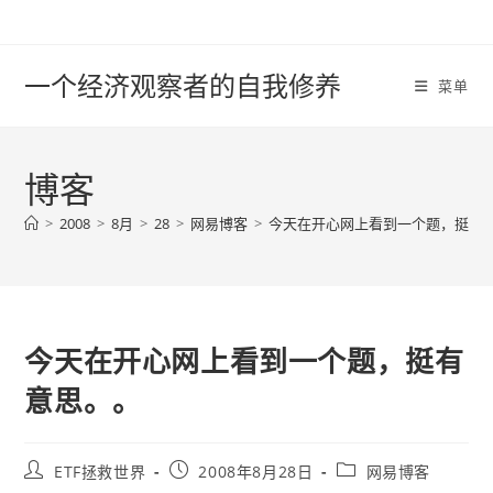
Skip
to
content
一个经济观察者的自我修养
菜单
博客
>
2008
>
8月
>
28
>
网易博客
>
今天在开心网上看到一个题，挺有
今天在开心网上看到一个题，挺有
意思。。
Post
Post
Post
ETF拯救世界
2008年8月28日
网易博客
author:
published:
category: