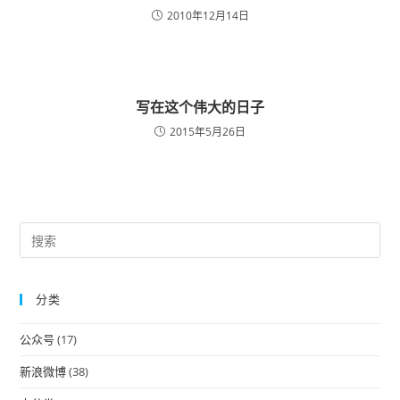
2010年12月14日
写在这个伟大的日子
2015年5月26日
Pre
Es
to
分类
clo
the
公众号
(17)
sea
pan
新浪微博
(38)