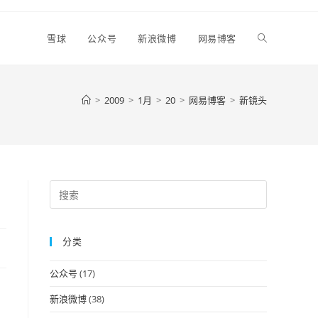
Toggle
雪球
公众号
新浪微博
网易博客
website
>
2009
>
1月
>
20
>
网易博客
>
新镜头
search
Press
Escape
to
分类
close
the
公众号
(17)
search
panel.
新浪微博
(38)