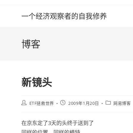
Skip
to
一个经济观察者的自我修养
content
博客
新镜头
Post
Post
Post
ETF拯救世界
2009年1月20日
网易博客
author:
published:
category:
在京东定了3天的头终于送到了
同样的位置，同样的模特。。