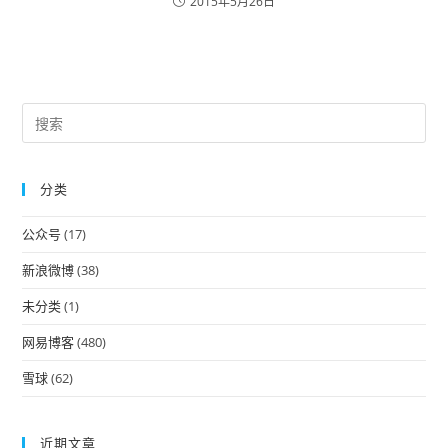
2015年5月26日
Pre
Es
to
分类
clo
the
公众号
(17)
sea
pan
新浪微博
(38)
未分类
(1)
网易博客
(480)
雪球
(62)
近期文章