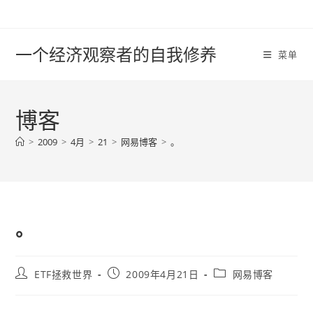
Skip
to
content
一个经济观察者的自我修养
菜单
博客
>
2009
>
4月
>
21
>
网易博客
>
。
。
Post
Post
Post
ETF拯救世界
2009年4月21日
网易博客
author:
published:
category: