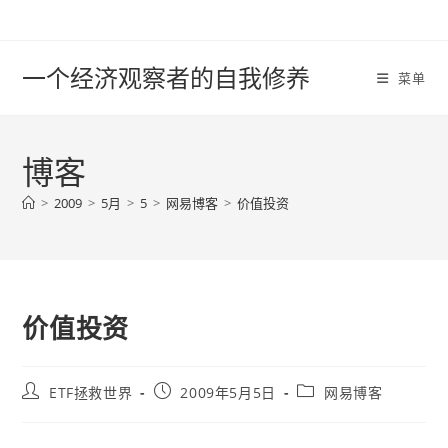
Skip
to
content
一个经济观察者的自我修养
菜单
博客
>
2009
>
5月
>
5
>
网易博客
>
价值投资
价值投资
Post
Post
Post
ETF拯救世界
2009年5月5日
网易博客
author:
published:
category: