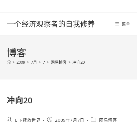
Skip
to
content
一个经济观察者的自我修养
菜单
博客
>
2009
>
7月
>
7
>
网易博客
>
冲向20
冲向20
Post
Post
Post
ETF拯救世界
2009年7月7日
网易博客
author:
published:
category: