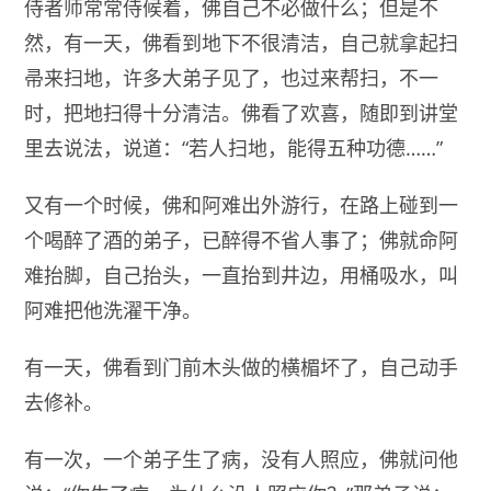
侍者师常常侍候着，佛自己不必做什么；但是不
然，有一天，佛看到地下不很清洁，自己就拿起扫
帚来扫地，许多大弟子见了，也过来帮扫，不一
时，把地扫得十分清洁。佛看了欢喜，随即到讲堂
里去说法，说道：“若人扫地，能得五种功德……”
又有一个时候，佛和阿难出外游行，在路上碰到一
个喝醉了酒的弟子，已醉得不省人事了；佛就命阿
难抬脚，自己抬头，一直抬到井边，用桶吸水，叫
阿难把他洗濯干净。
有一天，佛看到门前木头做的横楣坏了，自己动手
去修补。
有一次，一个弟子生了病，没有人照应，佛就问他