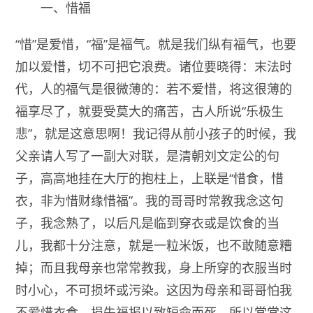
一、惜福
“惜”是爱惜，“福”是福气。就是我们纵有福气，也要
加以爱惜，切不可把它浪费。诸位要晓得：末法时
代，人的福气是很微薄的：若不爱惜，将这很薄的
福享尽了，就要受莫大的痛苦，古人所说“乐极生
悲”，就是这意思啊！我记得从前小孩子的时候，我
父亲请人写了一副大对联，是清朝刘文定公的句
子，高高地挂在大厅的抱柱上，上联是“惜食，惜
衣，非为惜财缘惜福”。我的哥哥时常教我念这句
子，我念熟了，以后凡是临到穿衣或是饮食的当
儿，我都十分注意，就是一粒米饭，也不敢随意糟
掉；而且我母亲也常常教我，身上所穿的衣服当时
时小心，不可损坏或污染。这因为母亲和哥哥怕我
不爱惜衣食，损失福报以致短命而死，所以常常这