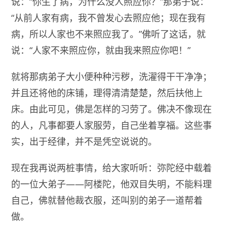
说：“你生了病，为什么没人照应你？”那弟子说：
“从前人家有病，我不曾发心去照应他；现在我有
病，所以人家也不来照应我了。”佛听了这话，就
说：“人家不来照应你，就由我来照应你吧！”
就将那病弟子大小便种种污秽，洗濯得干干净净；
并且还将他的床铺，理得清清楚楚，然后扶他上
床。由此可见，佛是怎样的习劳了。佛决不像现在
的人，凡事都要人家服劳，自己坐着享福。这些事
实，出于经律，并不是凭空说说的。
现在我再说两桩事情，给大家听听：弥陀经中载着
的一位大弟子——阿楼陀，他双目失明，不能料理
自己，佛就替他裁衣服，还叫别的弟子一道帮着
做。