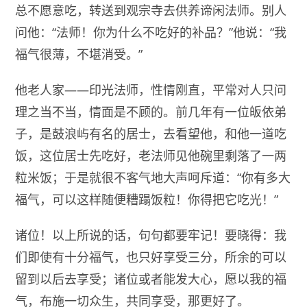
总不愿意吃，转送到观宗寺去供养谛闲法师。别人
问他：“法师！你为什么不吃好的补品？”他说：“我
福气很薄，不堪消受。”
他老人家——印光法师，性情刚直，平常对人只问
理之当不当，情面是不顾的。前几年有一位皈依弟
子，是鼓浪屿有名的居士，去看望他，和他一道吃
饭，这位居士先吃好，老法师见他碗里剩落了一两
粒米饭；于是就很不客气地大声呵斥道：“你有多大
福气，可以这样随便糟蹋饭粒！你得把它吃光！”
诸位！以上所说的话，句句都要牢记！要晓得：我
们即使有十分福气，也只好享受三分，所余的可以
留到以后去享受；诸位或者能发大心，愿以我的福
气，布施一切众生，共同享受，那更好了。