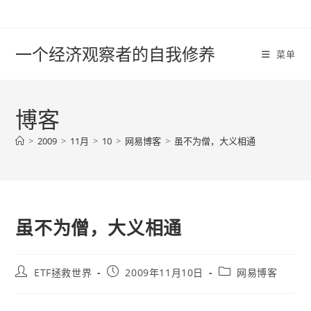
Skip
to
content
一个经济观察者的自我修养
菜单
博客
>
2009
>
11月
>
10
>
网易博客
>
虽不为僧，大义相通
虽不为僧，大义相通
Post
Post
Post
ETF拯救世界
2009年11月10日
网易博客
author:
published:
category: