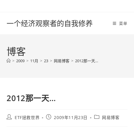
Skip
to
content
一个经济观察者的自我修养
菜单
博客
>
2009
>
11月
>
23
>
网易博客
>
2012那一天…
2012那一天…
Post
Post
Post
ETF拯救世界
2009年11月23日
网易博客
author:
published:
category: