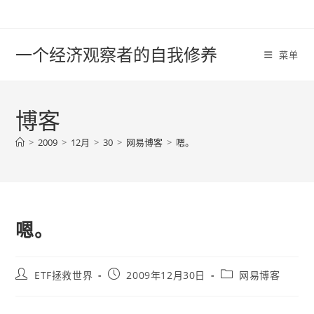
Skip
to
content
一个经济观察者的自我修养
菜单
博客
>
2009
>
12月
>
30
>
网易博客
>
嗯。
嗯。
Post
Post
Post
ETF拯救世界
2009年12月30日
网易博客
author:
published:
category: