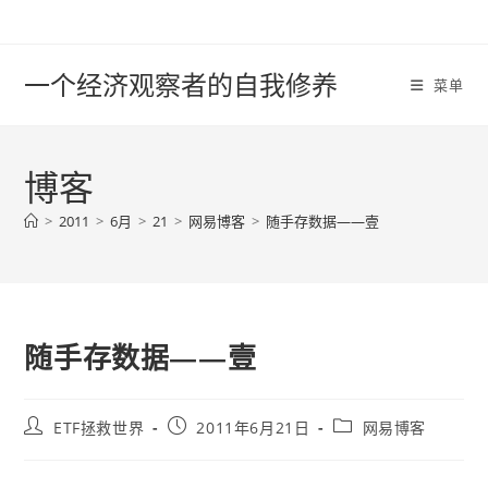
Skip
to
content
一个经济观察者的自我修养
菜单
博客
>
2011
>
6月
>
21
>
网易博客
>
随手存数据——壹
随手存数据——壹
Post
Post
Post
ETF拯救世界
2011年6月21日
网易博客
author:
published:
category: