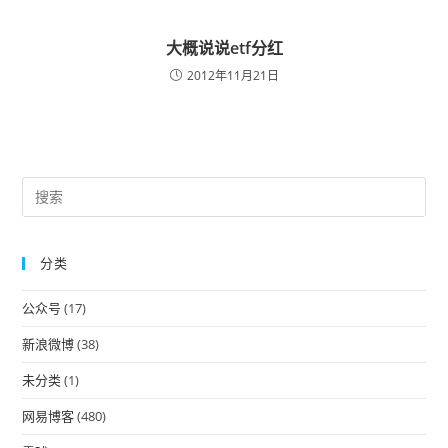
大概说说etf分红
2012年11月21日
Pre
Es
to
分类
clo
the
公众号
(17)
sea
pan
新浪微博
(38)
未分类
(1)
网易博客
(480)