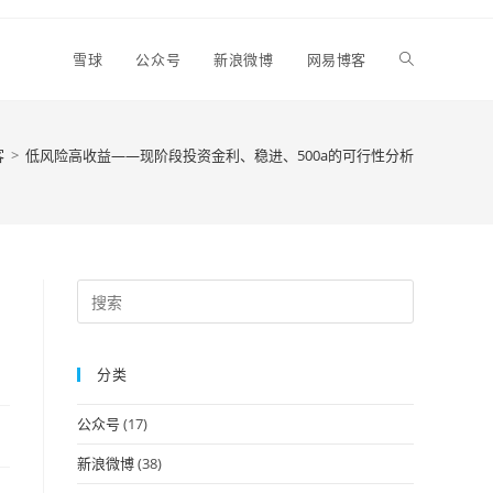
Toggle
雪球
公众号
新浪微博
网易博客
website
客
>
低风险高收益——现阶段投资金利、稳进、500a的可行性分析
search
Press
Escape
to
分类
close
the
公众号
(17)
search
panel.
新浪微博
(38)