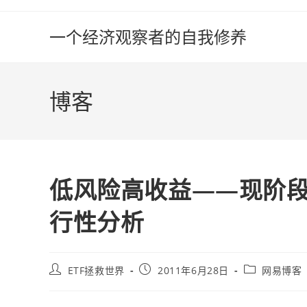
Skip
to
一个经济观察者的自我修养
content
博客
低风险高收益——现阶段
行性分析
Post
Post
Post
ETF拯救世界
2011年6月28日
网易博客
author:
published:
category: