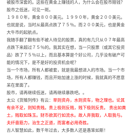
被股市深套的。这些在黄金上赚钱的人，为什么会在股市赔钱？
股市之低迷，可见一斑。
１９８０年，黄金８００美元。１９９０年，黄金２００美元。
也就是说，当时从最高点跌了７５％。而２００美元，也是黄金
大牛市的起航点。
我随手翻了翻有些不被人待见的股票，真的有几只从０７年最高
点跌下来超过７５％的。我其实在想，当一只股票（或其它投资
品）跌了７５％以上，而且基本算是个好公司，几乎没有破产可
能的情况下，是不是好的投资机会呢？
当一个市场，所有人都被套，就是我最想进入的市场。当一个市
场，所有人都赚钱，而且开始加速上涨的时候，我就真的不愿意
呆在里面了。
股市，请再继续低迷，请再继续暴跌吧。。
太公《货殖列传》有云：
旱则资舟，水则资车，物之理也。论其
有余不足，则知贵贱。贵上极则反贱，贱下极则反贵。 贵出如粪
土，贱取如珠玉。财币欲其行如流水。故人弃我取，人取我与。
夫纤啬筋力，治生之正道，而富者必用奇胜。
古人智慧如此，数千年过去，大多数人还是愚笨如斯！