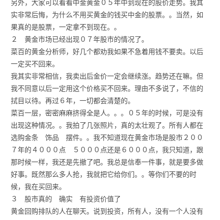
另外，大家可以看看中金黄金０５年中到现在的股价走势。我其
实非常后悔，为什么不用买黄金的钱买中金的股票。。当然，如
果真的是股票，一定拿不到现在。。
２ 黄金市场已经出现０７年股市的情况了。
菜百的黄金分析师，好几个都劝我如果不急着用钱不要卖。以后
一定买不回来。
我其实非常相信，我卖出后金价一定会继续涨。趋势还在嘛。但
我不同意以后一定用这个价格买不回来。理由不多说了，不信的
拭目以待。再过６年，一切都会清楚的。
菜百一层，密密麻麻挤得全是人。。。０５年的时候，可是没有
出现这种情况。。我拍了几张照片，真的太壮观了。所有人都在
选购金条 饰品 摆件。。我不知道现在黄金市场是股市２００
７年的４０００点 ５０００点还是６０００点，我只知道，跟
那时候一样，我还是先撤了吧。我总是信奉一件事，就是要多做
好事。既然那么多人抢，我就把它给你们。。等你们不要的时
候，我在买回来。
３ 股市真的 确实 有投资价值了
黄金回购排队的人在聊天。说到投资，所有人，没有一个人没有