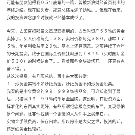
可能有朋友记得我０５年底写的一篇，曾被新浪财经首页刊出的
年终总结。现在回头看，那篇总结充满了幼稚。。但现在看来，
我的投资理念那个时候就已经基本成型了。
今天，去菜百把那篇文章里面提到的，占当时资产５５％的黄金
卖掉了。买入价格每克１３８，卖出价格每克３８０。涨幅１７
５％，年单利收益率２９％。基本上还算满意。这项持续了六年
的长期投资，终于在国际金价疯狂飙涨到１８７５（买时国际金
价５３０）的时候结束了。。看着那些金块被切开。。还真有点
舍不得。。
从这次投资，有几项总结，写出来大家共赏：
１ 炒黄金实物不如炒纸黄金。炒纸黄金不如炒黄金股票。
我买的是中金黄金的９９．９９９％极品金。可谁知道到了最
后，只按照９９．９９％的千足金回购。这说明，在投资方面，
标准化的东西其实更好。有些所谓纪念版之类的东西，变现恐怕
是个问题。除非你找到一个更傻的人从你手上买走它。。
实物金手续费高，保存困难。所以除非是大灾之世，投资的话，
还是纸黄金比较好。