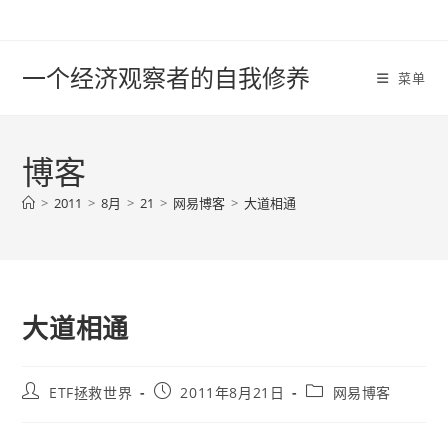
Skip
to
content
一个经济观察者的自我修养
菜单
博客
>
2011
>
8月
>
21
>
网易博客
>
大道相通
大道相通
Post
Post
Post
ETF拯救世界
2011年8月21日
网易博客
author:
published:
category: