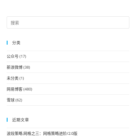
Pre
Es
to
分类
clo
the
公众号
(17)
sea
pan
新浪微博
(38)
未分类
(1)
网易博客
(480)
雪球
(62)
近期文章
波段策略.网格之三：网格策略进阶/2.0版