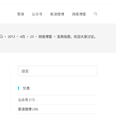
Toggle
雪球
公众号
新浪微博
网易博客
website
>
2012
>
4月
>
23
>
网易博客
>
发两张图，欢迎大家讨论。
search
Press
Escape
to
分类
close
the
公众号
(17)
search
panel.
新浪微博
(38)