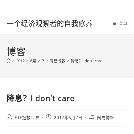
Skip
to
content
一个经济观察者的自我修养
菜单
博客
>
2012
>
6月
>
7
>
网易博客
>
降息？I don’t care
降息？I don’t care
Post
Post
Post
ETF拯救世界
2012年6月7日
网易博客
author:
published:
category: