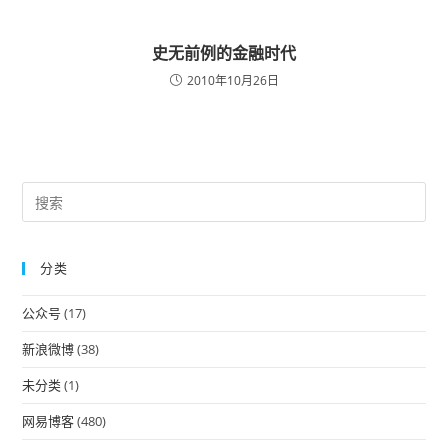
史无前例的金融时代
2010年10月26日
Pre
Es
to
分类
clo
the
公众号
(17)
sea
pan
新浪微博
(38)
未分类
(1)
网易博客
(480)