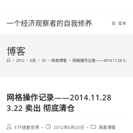
Skip
to
content
一个经济观察者的自我修养
菜单
博客
>
2012
>
6月
>
25
>
网易博客
>
网格操作记录——2014.11.28 3.2
网格操作记录——2014.11.28
3.22 卖出 彻底清仓
Post
Post
Post
ETF拯救世界
2012年6月25日
网易博客
author:
published:
category: