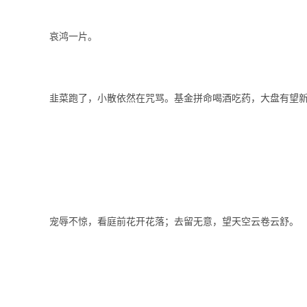
哀鸿一片。
韭菜跑了，小散依然在咒骂。基金拼命喝酒吃药，大盘有望
宠辱不惊，看庭前花开花落；去留无意，望天空云卷云舒。