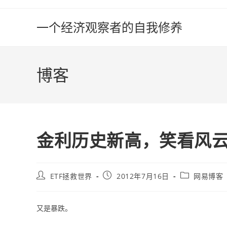
Skip
to
一个经济观察者的自我修养
content
博客
金利历史新高，笑看风
Post
Post
Post
ETF拯救世界
2012年7月16日
网易博客
author:
published:
category:
又是暴跌。