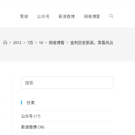
Toggle
雪球
公众号
新浪微博
网易博客
website
>
2012
>
7月
>
16
>
网易博客
>
金利历史新高，笑看风云
search
Press
Escape
to
分类
close
the
公众号
(17)
search
panel.
新浪微博
(38)