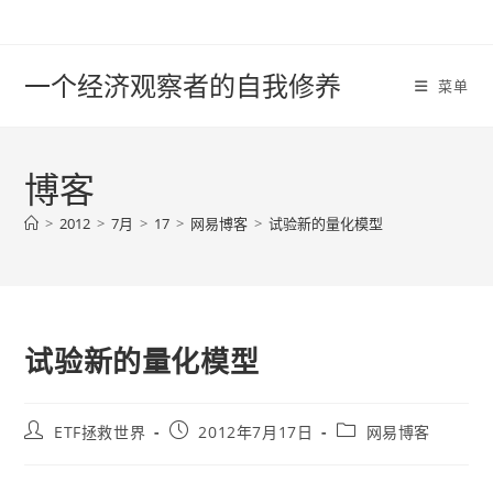
Skip
to
content
一个经济观察者的自我修养
菜单
博客
>
2012
>
7月
>
17
>
网易博客
>
试验新的量化模型
试验新的量化模型
Post
Post
Post
ETF拯救世界
2012年7月17日
网易博客
author:
published:
category: