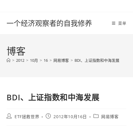
Skip
to
content
一个经济观察者的自我修养
菜单
博客
>
2012
>
10月
>
16
>
网易博客
>
BDI、上证指数和中海发展
BDI、上证指数和中海发展
Post
Post
Post
ETF拯救世界
2012年10月16日
网易博客
author:
published:
category: