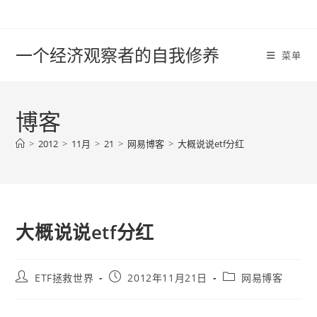
Skip
to
content
一个经济观察者的自我修养
菜单
博客
>
2012
>
11月
>
21
>
网易博客
>
大概说说etf分红
大概说说etf分红
Post
Post
Post
ETF拯救世界
2012年11月21日
网易博客
author:
published:
category: