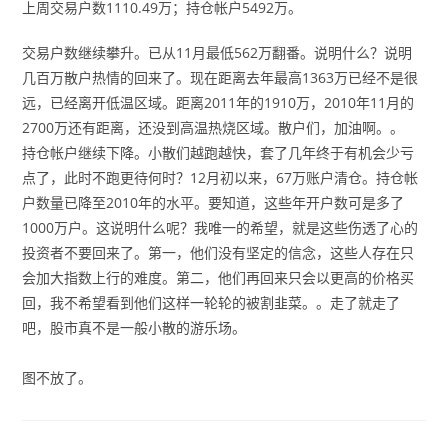
上周交易户数1110.49万；持仓帐户5492万。
交易户数继续攀升。已从11月最低562万翻番。说明什么？说明
几百万散户热情的回来了。现在距离去年最高1363万已经不是很
远，已经离开低温区域。距离2011年的1910万，2010年11月的
2700万还有距离，还没到高温热烧区域。散户们，加油啊。。
持仓帐户继续下降。小散们越跑越快，套了几年终于有机会少亏
点了，此时不跑更待何时？12月初以来，67万账户清仓。持仓帐
户数量已降至2010年的水平。要知道，这些年开户数可是多了
1000万户。这说明什么呢？我唯一的希望，就是这些伤透了心的
投资者不要回来了。第一，他们没有坚定的信念，这些人存在只
会加大指数上行的难度。第二，他们再回来只会以更高的价格买
回，我不希望看到他们这样一轮轮的被割韭菜。。走了就走了
吧，股市真不是一般小散的游乐场。
图不放了。