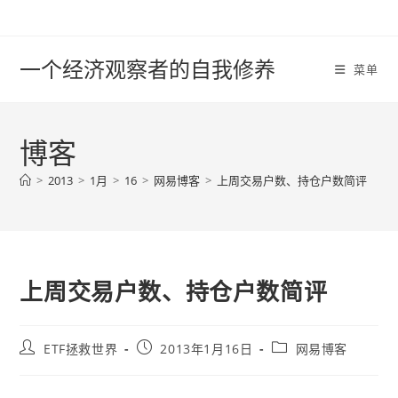
Skip
to
content
一个经济观察者的自我修养
菜单
博客
>
2013
>
1月
>
16
>
网易博客
>
上周交易户数、持仓户数简评
上周交易户数、持仓户数简评
Post
Post
Post
ETF拯救世界
2013年1月16日
网易博客
author:
published:
category: