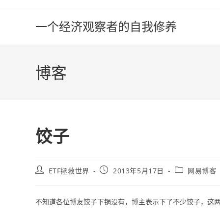
Skip
to
一个经济观察者的自我修养
content
博客
饺子
Post
Post
Post
ETF拯救世界
2013年5月17日
网易博客
author:
published:
category:
不知道各位博友饺子下锅没有，博主表示下了不少饺子，这