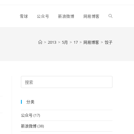
Toggle
雪球
公众号
新浪微博
网易博客
website
>
2013
>
5月
>
17
>
网易博客
>
饺子
search
Press
Escape
to
分类
close
the
公众号
(17)
search
panel.
新浪微博
(38)