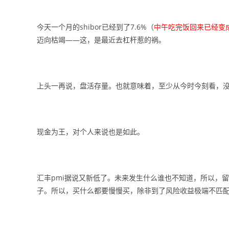
今天一个月的shibor已经到了7.6%（
中午吃完饭回来已经变成
迈向枯竭——这，是最近去杠杆惹的祸。
上头一再说，盘活存量。也就意味着，至少从今时今刻看，
现金为王，对个人来说也是如此。
汇丰pmi据说又新低了。未来发生什么谁也不知道，所以，
子。所以，买什么都要慢慢买，除非到了风险收益极端不匹