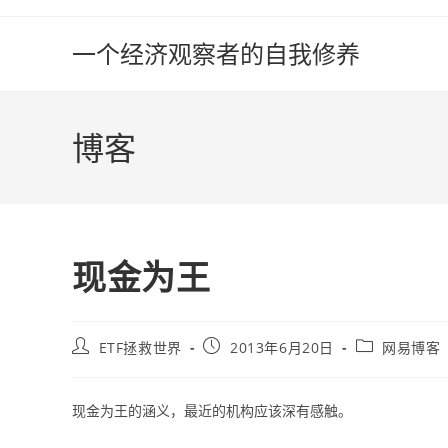
Skip
to
一个经济观察者的自我修养
content
博客
现金为王
Post
Post
Post
ETF拯救世界
2013年6月20日
网易博客
author:
published:
category:
现金为王的涵义，最近的机构应该深有感触。