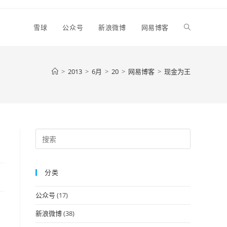
Toggle
雪球
公众号
新浪微博
网易博客
website
>
2013
>
6月
>
20
>
网易博客
>
现金为王
search
Press
Escape
to
分类
close
the
公众号
(17)
search
panel.
新浪微博
(38)