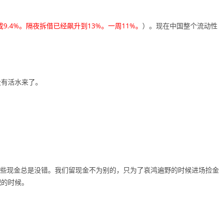
9.4%。隔夜拆借已经飙升到13%。一周11%。
）。现在中国整个流动性
没有活水来了。
留些现金总是没错。我们留现金不为别的，只为了哀鸿遍野的时候进场捡金
配的时候。