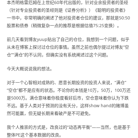
本杰明格雷厄姆在上世纪60年代出版的，针对业余投资者的圣经
（针对专业投资者的圣经则是《证券分析》）《聪明的投资者》
一书中，非常明确的阐述了他对投资者仓位的建议，那就是50:50
股票和债券（稍微复杂一点的推荐是根据估值75:25变换）。
前几天看到博友yuup贴出了自己的仓位，我想到一个问题，似乎
从未在博客上探讨过仓位的事情。虽然之前也偶尔提过对博友“空
仓”“满仓”的不认同，但确实没有系统阐述过这个问题。
今天大概说说我的想法。
对于一个心智相对成熟的、愿意长期投资的投资人来说，“满仓”
“空仓”都不是应有的状态。不论你的本钱是10万，50万，100万还
是5000万。满仓意味着你极度看好后市，空仓意味着你认为下跌
不远。基于人类对于预测的没有天分，这样show hand的赌博虽
然可能赢，但无疑长期来看破产是不可避免。
我个人推崇的方式是，改良过的“动态再平衡”——当然，也是基于
整体PE这个基本数据的改良。