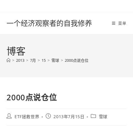
Skip
to
content
一个经济观察者的自我修养
菜单
博客
>
2013
>
7月
>
15
>
雪球
>
2000点说仓位
2000点说仓位
Post
Post
Post
ETF拯救世界
2013年7月15日
雪球
author:
published:
category: