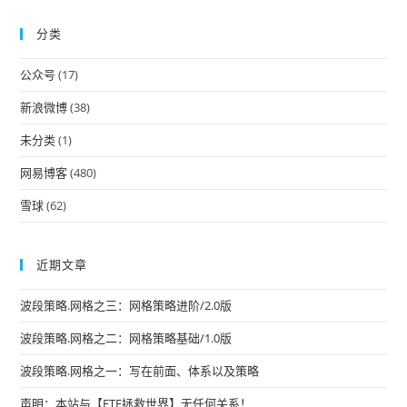
to
分类
clo
the
公众号
(17)
sea
pan
新浪微博
(38)
未分类
(1)
网易博客
(480)
雪球
(62)
近期文章
波段策略.网格之三：网格策略进阶/2.0版
波段策略.网格之二：网格策略基础/1.0版
波段策略.网格之一：写在前面、体系以及策略
声明：本站与【ETF拯救世界】无任何关系！