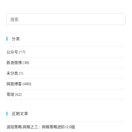
Pre
Es
to
分类
clo
the
公众号
(17)
sea
pan
新浪微博
(38)
未分类
(1)
网易博客
(480)
雪球
(62)
近期文章
波段策略.网格之三：网格策略进阶/2.0版