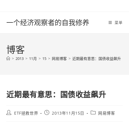
Skip
to
content
一个经济观察者的自我修养
菜单
博客
>
2013
>
11月
>
15
>
网易博客
>
近期最有意思：国债收益飙升
近期最有意思：国债收益飙升
Post
Post
Post
ETF拯救世界
2013年11月15日
网易博客
author:
published:
category: