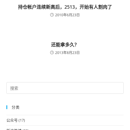
持仓帐户连续新高后，2513，开始有人割肉了
2010年6月23日
还能拿多久？
2013年8月23日
Pre
Es
to
分类
clo
the
公众号
(17)
sea
pan