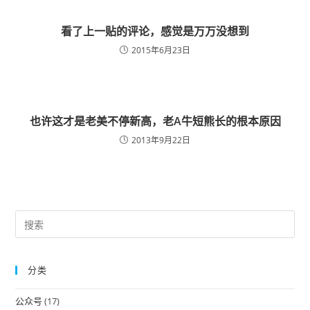
看了上一贴的评论，感觉是万万没想到
2015年6月23日
也许这才是老美不停新高，老A牛短熊长的根本原因
2013年9月22日
Pre
Es
to
分类
clo
the
公众号
(17)
sea