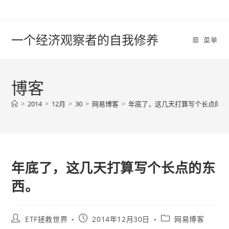
Skip
to
content
一个经济观察者的自我修养
菜单
博客
>
2014
>
12月
>
30
>
网易博客
>
年底了，这几天打算写个长点的东
年底了，这几天打算写个长点的东
西。
Post
Post
Post
ETF拯救世界
2014年12月30日
网易博客
author:
published:
category: