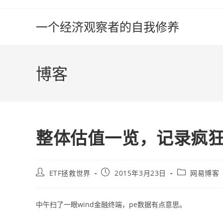
Skip
to
一个经济观察者的自我修养
content
博客
整体估值一览，记录疯
Post
Post
Post
ETF拯救世界
2015年3月23日
网易博客
author:
published:
category:
中午扫了一眼wind金融终端，pe数据有点意思。