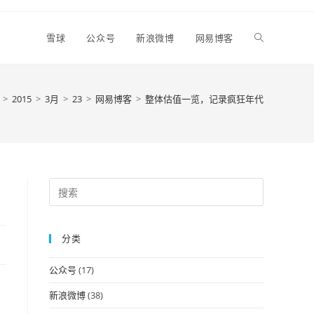
Toggle
雪球
公众号
新浪微博
网易博客
website
>
2015
>
3月
>
23
>
网易博客
>
整体估值一览，记录疯狂年代
search
Press
Escape
to
分类
close
the
公众号
(17)
search
panel.
新浪微博
(38)