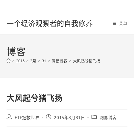
Skip
to
content
一个经济观察者的自我修养
菜单
博客
>
2015
>
3月
>
31
>
网易博客
>
大风起兮猪飞扬
大风起兮猪飞扬
Post
Post
Post
ETF拯救世界
2015年3月31日
网易博客
author:
published:
category: