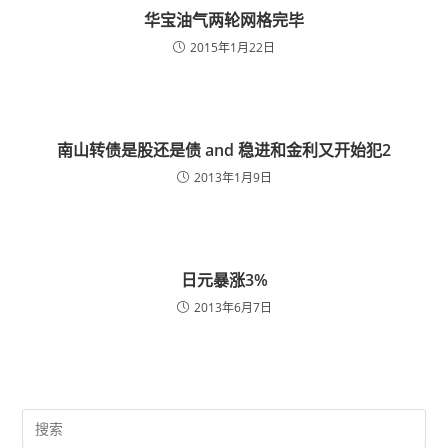
华宝油气两轮网格完毕
2015年1月22日
南山转债是股还是债 and 稳进和金利又开始犯2
2013年1月9日
日元暴涨3%
2013年6月7日
Pre
Es