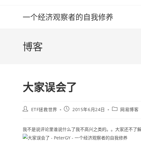
Skip
to
一个经济观察者的自我修养
content
博客
大家误会了
Post
Post
Post
ETF拯救世界
2015年6月24日
网易博客
author:
published:
category:
我不是说评论里谁说什么了我不高兴之类的。。大家还不了