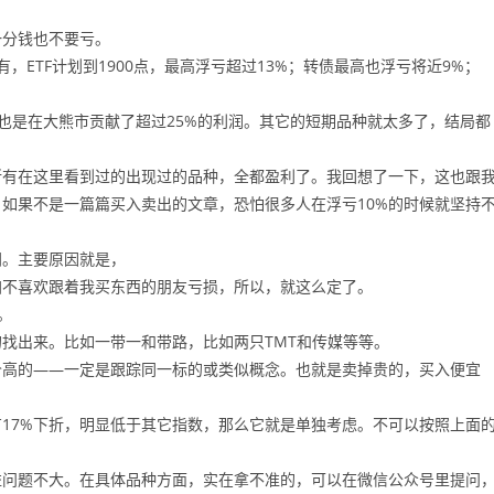
一分钱也不要亏。
ETF计划到1900点，最高浮亏超过13%；转债最高也浮亏将近9%；
利也是在大熊市贡献了超过25%的利润。其它的短期品种就太多了，结局都
所有在这里看到过的出现过的品种，全都盈利了。我回想了一下，这也跟
如果不是一篇篇买入卖出的文章，恐怕很多人在浮亏10%的时候就坚持
间。主要原因就是，
加不喜欢跟着我买东西的朋友亏损，所以，就这么定了。
。
的找出来。比如一带一和带路，比如两只TMT和传媒等等。
价高的——一定是跟踪同一标的或类似概念。也就是卖掉贵的，买入便宜
17%下折，明显低于其它指数，那么它就是单独考虑。不可以按照上面
益问题不大。在具体品种方面，实在拿不准的，可以在微信公众号里提问