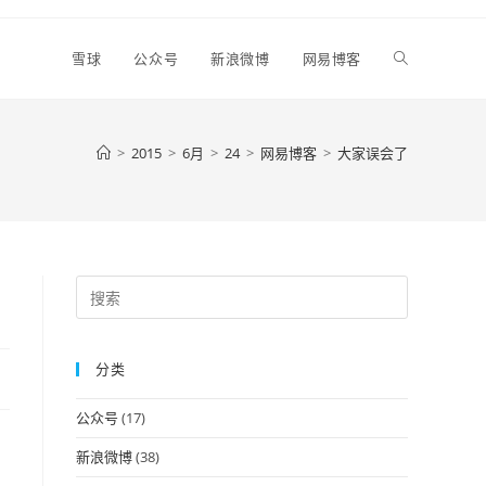
Toggle
雪球
公众号
新浪微博
网易博客
website
>
2015
>
6月
>
24
>
网易博客
>
大家误会了
search
Press
Escape
to
分类
close
the
公众号
(17)
search
panel.
新浪微博
(38)