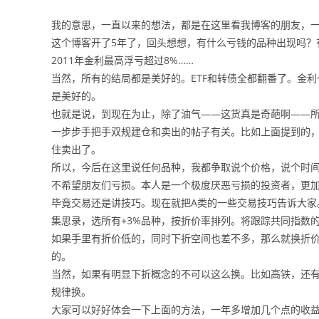
我的意思，一直以来的想法，都是在这里看我博客的朋友，
这个博客开了5年了，回头想想，有什么亏钱的品种出现吗？有，
2011年金利最高浮亏超过8%……
当然，所有的结局都是美好的。ETF和转债全都翻番了。金
是美好的。
也就是说，到现在为止，除了油气——这货真是奇葩啊——
一步步手把手双规建仓和卖出的帖子有关。比如上面提到的，
住卖出了。
所以，今后在这里说任何品种，我都争取说个价格，说个时
不希望朋友们亏损。本人是一个极度厌恶亏损的投资者，更
毕竟交易还是讲技巧。现在就把A类的一些交易技巧告诉大家
集思录，选所有+3%品种，按折价率排列。将跟踪共同指数
如果手里有折价低的，同时下折空间也差不多，那么就换折
的。
当然，如果有明显下折概念的不可以这么换。比如高铁，还有
规律换。
大家可以好好体会一下上面的方法，一年多增加几个点的收