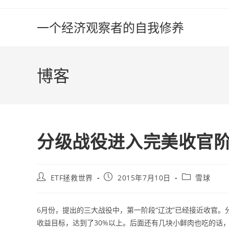
Skip
to
一个经济观察者的自我修养
content
博客
分级战役进入完美收官
Post
Post
Post
ETF拯救世界
2015年7月10日
雪球
author:
published:
category:
6月份，提出的三大战役中，第一阶段“辽沈”已经接近收官。
收益目标，达到了30%以上。后面还有几块小鲜肉也吃的话，