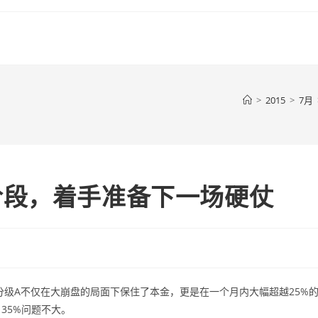
>
2015
>
7月
阶段，着手准备下一场硬仗
分级A不仅在大崩盘的局面下保住了本金，更是在一个月内大幅超越25%
35%问题不大。