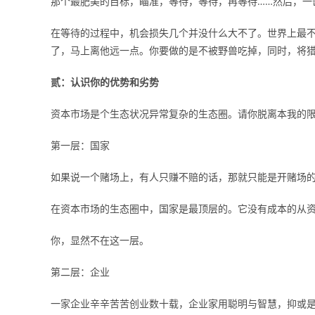
那个最肥美的目标，瞄准，等待，等待，再等待……然后，一
在等待的过程中，机会损失几个并没什么大不了。世界上最
了，马上离他远一点。你要做的是不被野兽吃掉，同时，将
贰：认识你的优势和劣势
资本市场是个生态状况异常复杂的生态圈。请你脱离本我的
第一层：国家
如果说一个赌场上，有人只赚不赔的话，那就只能是开赌场
在资本市场的生态圈中，国家是最顶层的。它没有成本的从
你，显然不在这一层。
第二层：企业
一家企业辛辛苦苦创业数十载，企业家用聪明与智慧，抑或