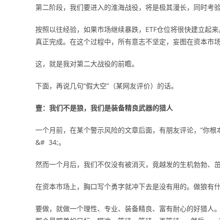
第二阶段，我们要进入的淮海战役，将是极其漫长，同时考
按照以往经验，如果市场继续暴跌，ETF仓位将很快建立起
真正完成。在这个过程中，所有意志不坚定，妄图在资本市
这，就是我对第二大战役的前瞻。
下面，再说几句“假大空”（某网友评价）的话。
壹：我们不是狼，我们是装备精良武器的猎人
一个月前，在某个警示风险的文章后面，有朋友评论，”你根
&# 34;。
然而一个月后，我们不仅没有被消灭，竟越发的生机勃勃、
在资本市场上，胸口写个勇字就冲下去是没有用的。做狼有
要做，就做一个理性、专业、装备精良、富有耐心的好猎人