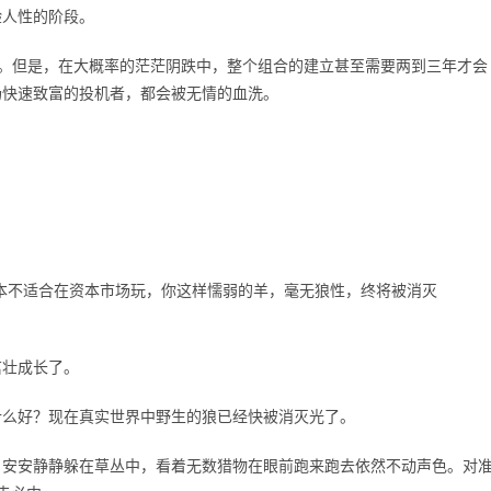
验人性的阶段。
来。但是，在大概率的茫茫阴跌中，整个组合的建立甚至需要两到三年才会
场快速致富的投机者，都会被无情的血洗。
本不适合在资本市场玩，你这样懦弱的羊，毫无狼性，终将被消灭
茁壮成长了。
什么好？现在真实世界中野生的狼已经快被消灭光了。
。安安静静躲在草丛中，看着无数猎物在眼前跑来跑去依然不动声色。对