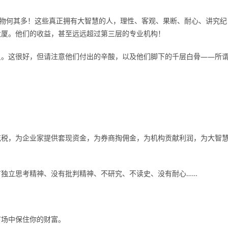
人物何其多！这些真正拥有大智慧的人，理性、客观、果断、耐心、讲究纪
大厦。他们的收益，甚至远远超过第三层的专业机构！
员。这很好，但请注意他们付出的辛酸，以及他们脚下的千层白骨——所
花税，为企业家提供套现资金，为券商掏佣金，为机构贡献利润，为大智
独立思考精神、没有批判精神、不研究、不读史、没有耐心……
市场中保住你的财富。