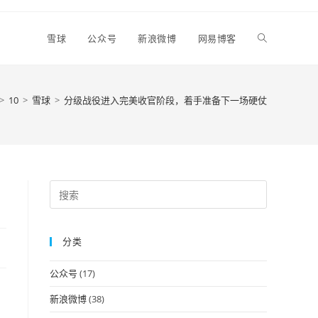
Toggle
雪球
公众号
新浪微博
网易博客
website
>
10
>
雪球
>
分级战役进入完美收官阶段，着手准备下一场硬仗
search
Press
Escape
to
分类
close
the
公众号
(17)
search
的
panel.
新浪微博
(38)