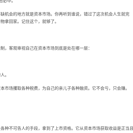
击必中。
不缺机会的地方就是资本市场。你再听到谁说，错过了这次机会人生就完
猎物拿回家。记住这个，就够了。
限制，客观审视自己在资本市场到底是处在哪一层：
的人。
资本市场攫取各种税费，为自己的亲儿子各种融资。它不会亏，只会赚。
是各种不可告人的手段，拿到了上市资格。它从资本市场获取收益是正当