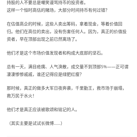
持股的人不要总是嘲笑谩骂持币的投资者。
这样一个恒时高估的赌场，大部分时间持币有何过错？
在估值高企的时候，这些人卖出筹码，拿着现金，等着价值回
归。他们在高位的卖出，没有伤害任何人。因为，真正的价值投
资者，早在顶部出现之前已然离场了。
他们才是这个市场价值发现者和构成大底部的坚石。
总有一天，满目疮痍、人气涣散，成交量不到顶部5%——正可谓
凄凄惨惨戚戚，谁还记得应是绿肥红瘦？
那时候，真正的做多大军日夜奔袭，千里勤王，救市场于崩塌，
救万民于水火！
他们才是真正应该被歌颂和铭记的人。
（其实主要是试试长微博……）