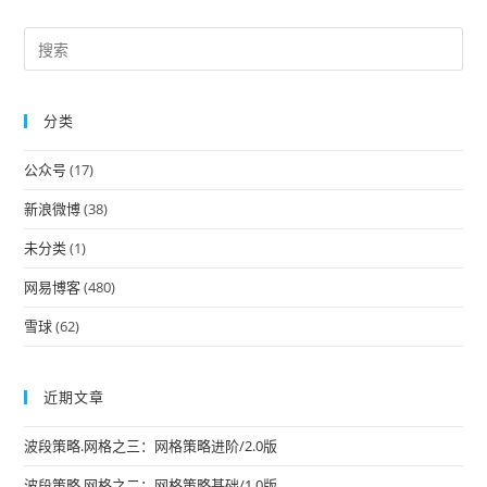
Pre
Es
to
分类
clo
the
公众号
(17)
sea
pan
新浪微博
(38)
未分类
(1)
网易博客
(480)
雪球
(62)
近期文章
波段策略.网格之三：网格策略进阶/2.0版
波段策略.网格之二：网格策略基础/1.0版