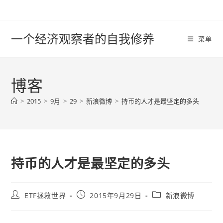
Skip
to
content
一个经济观察者的自我修养
菜单
博客
>
2015
>
9月
>
29
>
新浪微博
>
持币的人才是最坚定的多头
持币的人才是最坚定的多头
Post
Post
Post
ETF拯救世界
2015年9月29日
新浪微博
author:
published:
category: