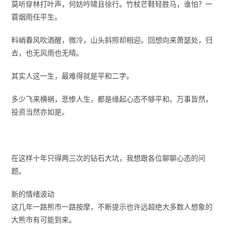
莫听穿林打叶声，何妨吟啸且徐行。竹杖芒鞋轻胜马，谁怕？一
蓑烟雨任平生。
料峭春风吹酒醒，微冷，山头斜照却相迎。回想向来萧瑟处，归
去，也无风雨也无晴。
其实人这一生，最难得就是平和二字。
多少飞来横祸，悲惨人生，都是缘起心态不够平和。万事皆然，
投资当然亦如是。
在这样十年只得两三次的钻石大坑，我想跟各位聊聊心态的问
题。
新的情绪波动
这几年一路熊市一路按摩，不断提示也许远超绝大多数人想象的
大熊市有可能到来。