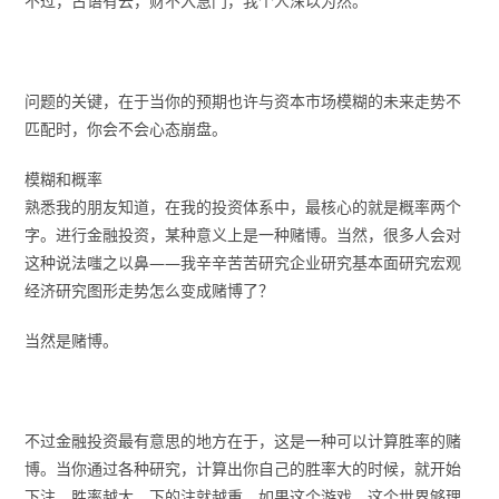
不过，古语有云，财不入急门，我个人深以为然。
问题的关键，在于当你的预期也许与资本市场模糊的未来走势不
匹配时，你会不会心态崩盘。
模糊和概率
熟悉我的朋友知道，在我的投资体系中，最核心的就是概率两个
字。进行金融投资，某种意义上是一种赌博。当然，很多人会对
这种说法嗤之以鼻——我辛辛苦苦研究企业研究基本面研究宏观
经济研究图形走势怎么变成赌博了？
当然是赌博。
不过金融投资最有意思的地方在于，这是一种可以计算胜率的赌
博。当你通过各种研究，计算出你自己的胜率大的时候，就开始
下注。胜率越大，下的注就越重。如果这个游戏，这个世界够理