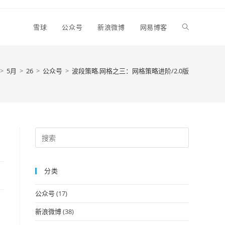
Toggle
雪球
公众号
新浪微博
网易博客
website
>
5月
>
26
>
公众号
>
波段策略.网格之三：网格策略进阶/2.0版
search
Press
Escape
to
分类
close
the
公众号
(17)
search
panel.
新浪微博
(38)