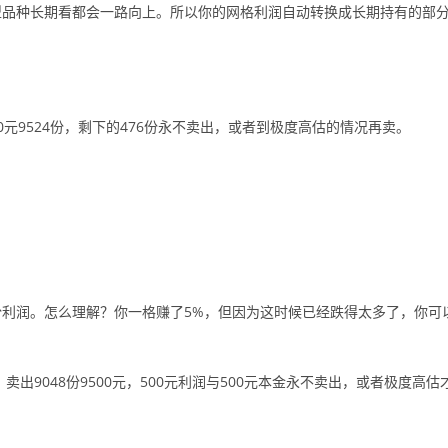
型品种长期看都会一路向上。所以你的网格利润自动转换成长期持有的部
0000元9524份，剩下的476份永不卖出，或者到极度高估的情况再卖。
利润。怎么理解？你一格赚了5%，但因为这时候已经跌得太多了，你可
润，卖出9048份9500元，500元利润与500元本金永不卖出，或者极度高估