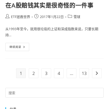
在A股赔钱其实是很奇怪的一件事
Post
Post
Post
ETF拯救世界
2017年1月22日
雪球
author:
published:
category:
从1993年至今，就用很垃圾的上证和深成指数来说，只要长期
持…
在
继续阅读
A
股
赔
钱
其
实
是
1
2
3
4
…
13
Go to t
很
奇
怪
的
一
Pre
件
事
Es
to
分类
clo