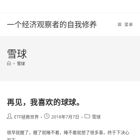
Skip
to
content
一个经济观察者的自我修养
菜单
雪球
>
雪球
再见，我喜欢的球球。
Post
Post
Post
ETF拯救世界
2018年7月7日
雪球
author:
published:
category:
很早就醒了，醒了就睡不着，睡不着就想了很多事，终于下决心