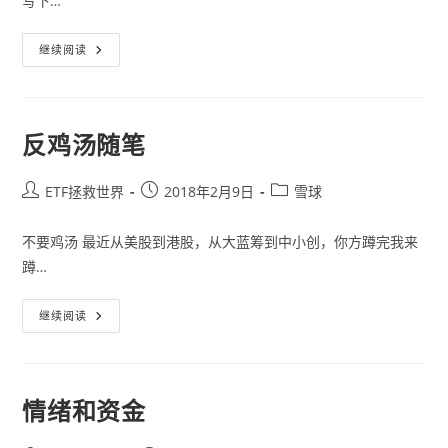
写下…
再
继续阅读
见，
我
喜
欢
的
球
反鸡汤随笔
球。
Post
Post
Post
ETF拯救世界
2018年2月9日
雪球
author:
published:
category:
不要鸡汤 最近从美股到港股，从大蓝筹到中小创，你方蹲完我来
蹲…
反
继续阅读
鸡
汤
随
笔
情绪和资金