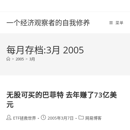
Skip
to
content
一个经济观察者的自我修养
菜单
每月存档:3月 2005
>
2005
>
3月
无股可买的巴菲特 去年赚了73亿美
元
Post
Post
Post
ETF拯救世界
2005年3月7日
网易博客
author:
published:
category: