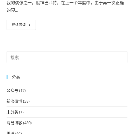
我的偶像之一，股神巴菲特，在上一个年度中，由于再一次正确
的预…
无
继续阅读
股
可
买
的
巴
菲
特
Pre
去
Es
年
赚
to
了
73
分类
clo
亿
美
the
元
公众号
(17)
sea
pan
新浪微博
(38)
未分类
(1)
网易博客
(480)
雪球
(62)