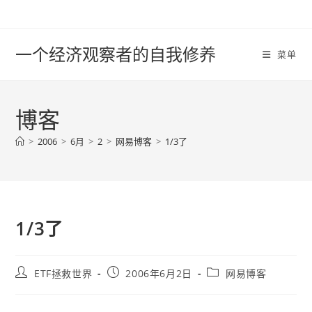
Skip
to
content
一个经济观察者的自我修养
菜单
博客
>
2006
>
6月
>
2
>
网易博客
>
1/3了
1/3了
Post
Post
Post
ETF拯救世界
2006年6月2日
网易博客
author:
published:
category: