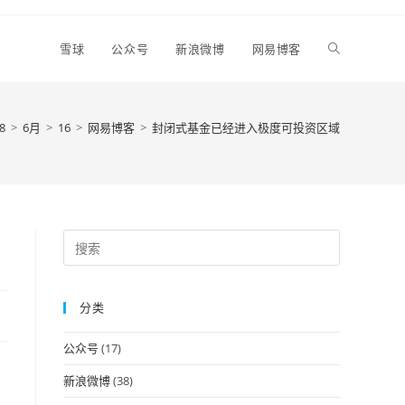
Toggle
雪球
公众号
新浪微博
网易博客
website
8
>
6月
>
16
>
网易博客
>
封闭式基金已经进入极度可投资区域
search
Press
Escape
to
分类
close
the
公众号
(17)
search
panel.
新浪微博
(38)