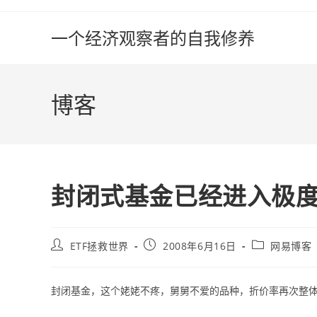
Skip
to
一个经济观察者的自我修养
content
博客
封闭式基金已经进入极
Post
Post
Post
ETF拯救世界
2008年6月16日
网易博客
author:
published:
category:
封闭基金，这个姥姥不疼，舅舅不爱的品种，折价率再次整体