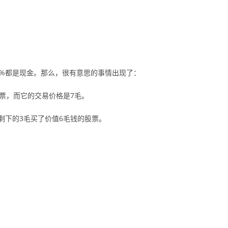
0%都是现金。那么，很有意思的事情出现了：
票，而它的交易价格是7毛。
剩下的3毛买了价值6毛钱的股票。