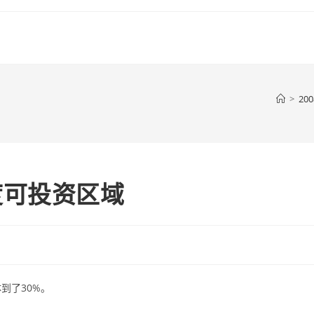
>
200
度可投资区域
到了30%。