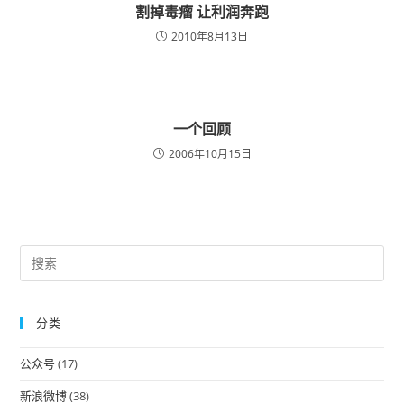
割掉毒瘤 让利润奔跑
2010年8月13日
一个回顾
2006年10月15日
Pre
Es
to
分类
clo
the
公众号
(17)
sea
pan
新浪微博
(38)