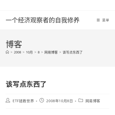
Skip
to
content
一个经济观察者的自我修养
菜单
博客
>
2008
>
10月
>
8
>
网易博客
>
该写点东西了
该写点东西了
Post
Post
Post
ETF拯救世界
2008年10月8日
网易博客
author:
published:
category: