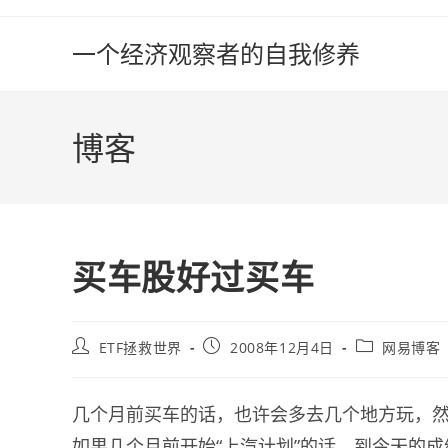
Skip
to
一个经济观察者的自我修养
content
博客
买车股好过买车
Post
Post
Post
ETF拯救世界
2008年12月4日
网易博客
author:
published:
category:
几个月前买车的话，也许会多去几个地方玩，
如果几个月前开始“上汽计划”的话，到今天的成