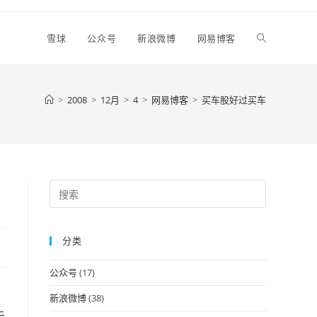
Toggle
雪球
公众号
新浪微博
网易博客
website
>
2008
>
12月
>
4
>
网易博客
>
买车股好过买车
search
Press
Escape
to
分类
close
the
公众号
(17)
search
panel.
新浪微博
(38)
去