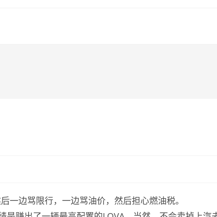
然后一边骂限行，一边骂油价，然后担心燃油税。
绩是赚出了一辆最高配置的LOVA。当然，不会卖掉上汽