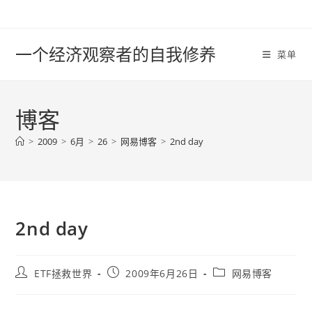
Skip
to
content
一个经济观察者的自我修养
菜单
博客
>
2009
>
6月
>
26
>
网易博客
>
2nd day
2nd day
Post
Post
Post
ETF拯救世界
2009年6月26日
网易博客
author:
published:
category: