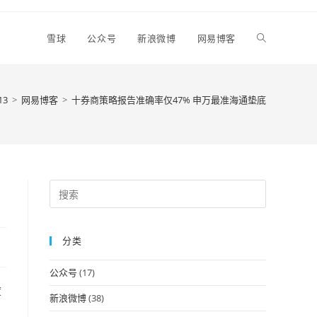
Toggle
雪球
公众号
新浪微博
网易博客
website
13
>
网易博客
>
十券商策略报告准确率仅47% 申万最准海通垫底
search
Press
Escape
to
分类
close
the
公众号
(17)
search
度
panel.
新浪微博
(38)