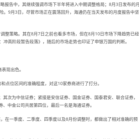
策略报告中，其继续强调市场下半年将进入中期调整格局；8月3日发布的
风险。9月3日，尽管市场正在震荡回升，海通仍在当天发布的月度报告中坚
调整策略。其在8月7日之前也看多市场，但在8月10日市场下降趋势已经
：冲高阶段暂告段落》，随后的市场走势也印证了申银万国的判断。
商表现出色。
势和点位区间的准确程度，对这10家券商进行了打分。
；其次为中信证券；紧接是安信证券、国金证券、国泰君安、联合证券，
券、中金公司共居第四位，最后一名是海通证券。
，在一季度、二季度、四季度以及8月份调整时，都做出了相对准确的预