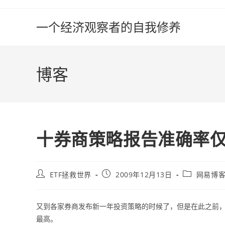
Skip
to
一个经济观察者的自我修养
content
博客
十券商策略报告准确率仅
Post
Post
Post
ETF拯救世界
2009年12月13日
网易博
author:
published:
category:
又到各家券商发布新一年投资策略的时候了，但是在此之前，我
最高。