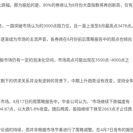
大跌幅。颇为尴尬的是，80%的券商认为8月份大盘指数将再创新高，仅有
，一路突破市场认为的3000点阻力位，且一直上涨至8月最高点3478点
逐渐成为市场的主流声音，各券商在8月份前后策略报告中的观点也倾向
市场仍有一定的泡沫化空间，市场高点可能出现在3500点~4000点之
过剩下的供求关系并没有逆转的背景下，中期上升趋势没有改变，坚持全
市场。8月17日的周策略报告中，中金公司认为，“市场继续下跌幅度有
.87点，以大跌5.8%收盘。随后两周，股指继续下挫至2663点才止住跌
论调的持续，而并非根据市场节奏进行了策略调整。在4月7日发布的报