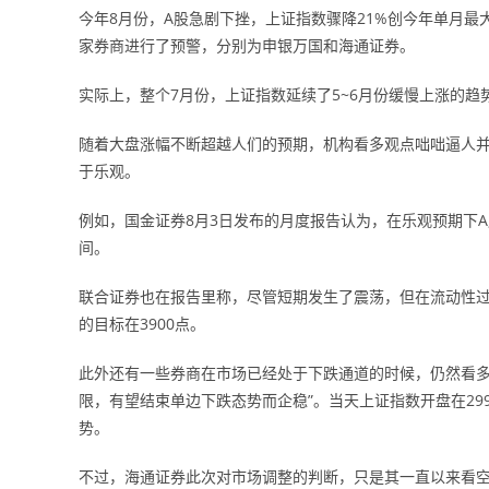
今年8月份，A股急剧下挫，上证指数骤降21%创今年单月最
家券商进行了预警，分别为申银万国和海通证券。
实际上，整个7月份，上证指数延续了5~6月份缓慢上涨的趋势
随着大盘涨幅不断超越人们的预期，机构看多观点咄咄逼人并
于乐观。
例如，国金证券8月3日发布的月度报告认为，在乐观预期下A股
间。
联合证券也在报告里称，尽管短期发生了震荡，但在流动性
的目标在3900点。
此外还有一些券商在市场已经处于下跌通道的时候，仍然看多
限，有望结束单边下跌态势而企稳”。当天上证指数开盘在2994
势。
不过，海通证券此次对市场调整的判断，只是其一直以来看空