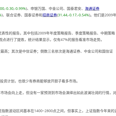
.00
,
-0.30
,
-0.99%
)、申银万国、中金公司、国泰君安、
海通证券
%
)、联合证券、国泰证券和
招商证券
(
31.44
,
-0.17
,
-0.54%
)。他们是2009
代表性的报告，其中包括2009年年度策略报告、季度策略报告、中期策略
观点进行了提炼，统计结果显示，仅有47%的报告看准市场走势。
度最高；其次是中信证券；倒数三名依次是海通证券、中金公司和国信证
亿投资计划，也很少有券商能够放开胆子看多市场。
9年市场会向上走，但没有一家预测到市场会演绎出如此波澜壮阔的行情，
指数波动区间基本在1400~2800点之间，但事实上，上证指数今年来的