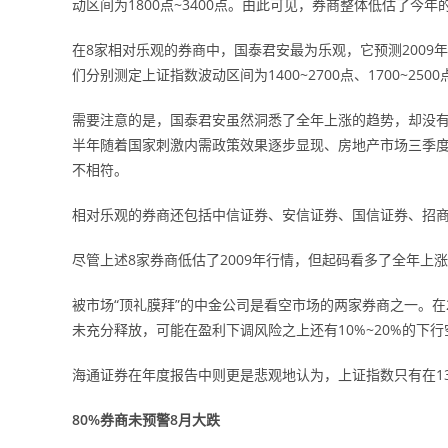
动区间为1800点~3400点。由此可见，券商整体低估了今年
在8家相对乐观的券商中，国泰君安最为乐观，它预测2009年
们分别测定上证指数波动区间为1400~2700点、1700~2500
需要注意的是，国泰君安虽然洞悉了全年上涨的趋势，却没有
半年随着国家刺激内需政策效果逐步显现、房地产市场三季
不相符。
相对乐观的券商还包括中信证券、安信证券、国信证券、招商
尽管上述8家券商低估了2009年行情，但起码看多了全年
被市场“顶礼膜拜”的中金公司是看空市场的两家券商之一。在20
未充分释放，可能在盈利下调风险之上还有10%~20%的下行
海通证券在年度报告中则更是悲观地认为，上证指数只有在13
80%券商未预警8月大跌