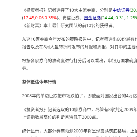
《投资者报》记者选择了10大主流券商，分别是
中信证券
(
30
(
17.45
,
0.06
,
0.35%
)、安信证券、
国金证券
(
24.44
,
-0.31
,
-1.25
《新财富》本土最佳研究团队的前10名的获得者。
从这10家券商今年发布的策略报告中，记者筛选出60份最有
报告以及在8月大盘转折时发布的月报和周报，对其中的主要
根据各家券商的准确度进行打分后可以看出，申银万国准确
券。
整体低估今年行情
2008年的单边巨跌把市场跌怕了，即使面对国家出台的4万
《投资者报》记者选取的10家券商中，尽管有8家判定200
上证指数最高位的判断普遍低于3000点。
统计显示，大部分券商预测2009年将呈现震荡筑底格局，上证