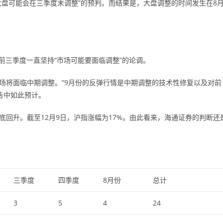
大盘可能会在三季度末调整”的预判。而结果是，大盘调整的时间发生在8
前三季度一直坚持“市场可能要面临调整”的论调。
市场将面临中期调整。“9月份的反弹行情是中期调整的技术性修复以及对前
告中如此预计。
底回升。截至12月9日，沪指涨幅为17%。由此看来，海通证券的判断还
三季度
四季度
8月份
总计
3
5
4
24