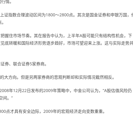
的行情。
上证指数合理波动区间为1800～2800点。其次是国金证券和申银万国，
点。
把握住市场节奏。其在报告中认为，上半年A股可能只有结构性机会，下
度见底转暖和国际经济形势逐步趋好，市场可望迎来上涨。这与实际走势
证券、联合证券5家券商。
上涨的大方向。但是另两家券商的悲观判断却和实际情况截然相反。
08年12月22日发布的2009年策略中，中金公司认为，“A股估值风险仍
空间。”
00点才具有安全边际，2009年的宏观经济走向变数重重。