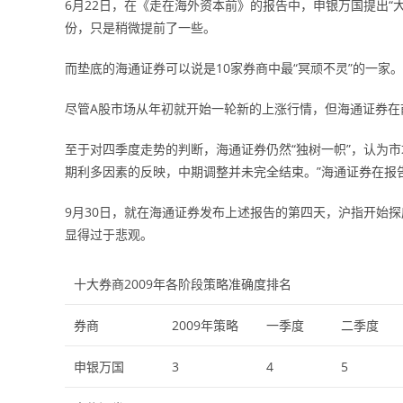
6月22日，在《走在海外资本前》的报告中，申银万国提出“
份，只是稍微提前了一些。
而垫底的海通证券可以说是10家券商中最“冥顽不灵”的一家。
尽管A股市场从年初就开始一轮新的上涨行情，但海通证券在
至于对四季度走势的判断，海通证券仍然“独树一帜”，认为
期利多因素的反映，中期调整并未完全结束。”海通证券在报
9月30日，就在海通证券发布上述报告的第四天，沪指开始探
显得过于悲观。
十大券商2009年各阶段策略准确度排名
券商
2009年策略
一季度
二季度
申银万国
3
4
5