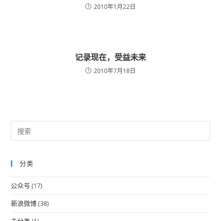
2010年1月22日
记录现在，受益未来
2010年7月18日
Pre
Es
to
分类
clo
the
公众号
(17)
sea
pan
新浪微博
(38)