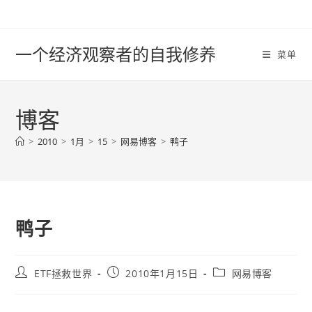
Skip
to
content
一个经济观察者的自我修养
菜单
博客
>
2010
>
1月
>
15
>
网易博客
>
鸭子
鸭子
Post
Post
Post
ETF拯救世界
2010年1月15日
网易博客
author:
published:
category: