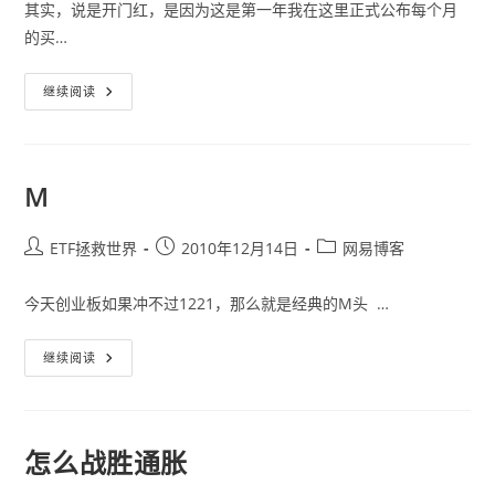
其实，说是开门红，是因为这是第一年我在这里正式公布每个月
的买…
年
继续阅读
终
投
资
回
顾
一：
M
定
投
计
划
Post
Post
Post
ETF拯救世界
2010年12月14日
网易博客
开
author:
published:
category:
门
红，
今天创业板如果冲不过1221，那么就是经典的M头 …
战
胜
大
盘
M
继续阅读
27%
怎么战胜通胀