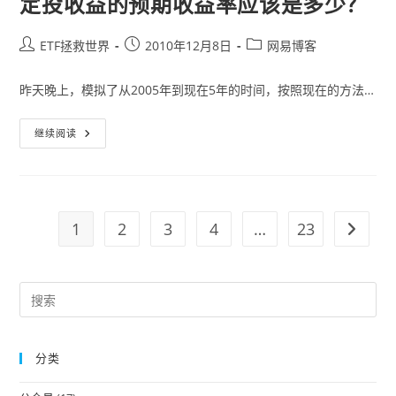
定投收益的预期收益率应该是多少？
Post
Post
Post
ETF拯救世界
2010年12月8日
网易博客
author:
published:
category:
昨天晚上，模拟了从2005年到现在5年的时间，按照现在的方法…
定
继续阅读
投
收
益
的
预
期
收
1
2
3
4
…
23
Go to t
益
率
应
该
是
Pre
多
少？
Es
to
分类
clo
the