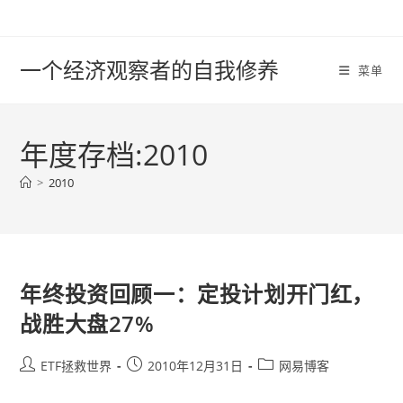
Skip
to
content
一个经济观察者的自我修养
菜单
年度存档:2010
>
2010
年终投资回顾一：定投计划开门红，
战胜大盘27%
Post
Post
Post
ETF拯救世界
2010年12月31日
网易博客
author:
published:
category: