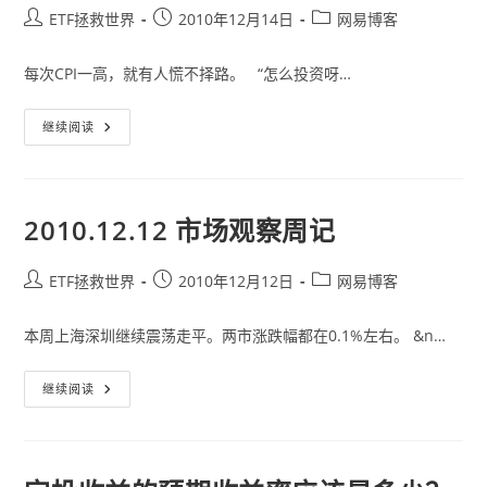
Post
Post
Post
ETF拯救世界
2010年12月14日
网易博客
author:
published:
category:
每次CPI一高，就有人慌不择路。 “怎么投资呀…
怎
继续阅读
么
战
胜
通
胀
2010.12.12 市场观察周记
Post
Post
Post
ETF拯救世界
2010年12月12日
网易博客
author:
published:
category:
本周上海深圳继续震荡走平。两市涨跌幅都在0.1%左右。 &n…
2010.12.12
继续阅读
市
场
观
察
周
记