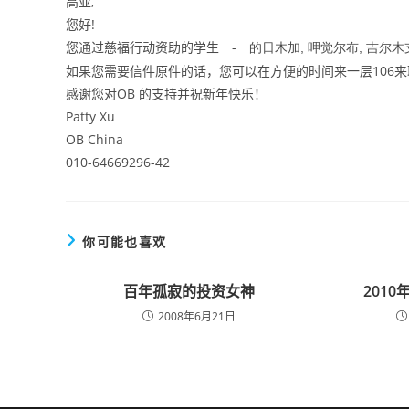
高亚,
您好!
您通过慈福行动资助的学生
-
的日木加, 呷觉尔布, 吉尔
如果您需要信件原件的话，您可以在方便的时间来一层106来
感谢您对OB 的支持并祝新年快乐！
Patty Xu
OB China
010-64669296-42
你可能也喜欢
百年孤寂的投资女神
201
2008年6月21日