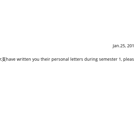
Jan.25, 20
木支
have written you their personal letters during semester 1, plea