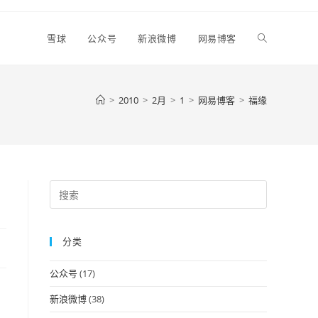
Toggle
雪球
公众号
新浪微博
网易博客
website
>
2010
>
2月
>
1
>
网易博客
>
福缘
search
Press
Escape
to
分类
close
the
公众号
(17)
search
panel.
新浪微博
(38)