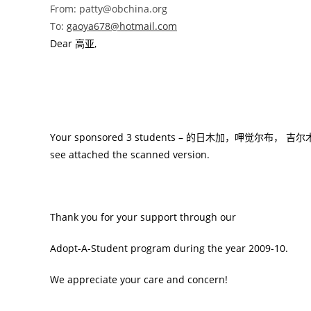
From: patty@obchina.org
To:
gaoya678@hotmail.com
Dear
高亚
,
Your sponsored 3 students –
的日木加，呷觉尔布， 吉尔
see attached the scanned version.
Thank you for your support through our
Adopt-A-Student program during the year 2009-10.
We appreciate your care and concern!