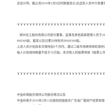
总会计师。截止到2010年2月9日的数据显示,在这些人员中只有董
￥￥￥￥￥￥￥￥￥￥￥￥￥￥￥￥￥￥￥￥￥￥￥￥￥￥￥￥
柳州化工股份有限公司部分董事、监事及其他高级管理人员于201
668360股，截至公告日累计持有共计668360股。
上述人员计划自本次增持后6个月内，通过二级市场继续择机增持
每人计划增持数量不低于10万股。本次购入的股票将按《股票上
￥￥￥￥￥￥￥￥￥￥￥￥￥￥￥￥￥￥￥￥￥￥￥￥￥￥￥￥
中金岭南股东增持公司股份情况公告
中金岭南于2010年5月13日接到控股股东广东省广晟资产经营