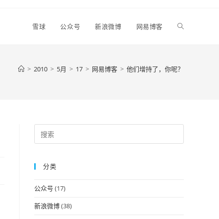
Toggle
雪球
公众号
新浪微博
网易博客
website
>
2010
>
5月
>
17
>
网易博客
>
他们增持了，你呢？
search
Press
Escape
to
分类
close
the
公众号
(17)
search
panel.
新浪微博
(38)