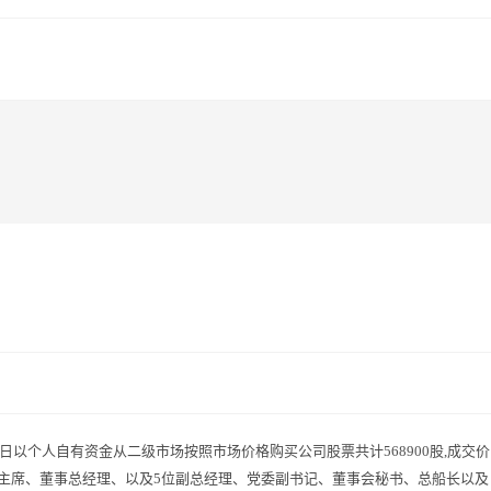
4日以个人自有资金从二级市场按照市场价格购买公司股票共计568900股,成交价
事会主席、董事总经理、以及5位副总经理、党委副书记、董事会秘书、总船长以及