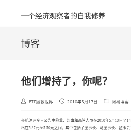
Skip
to
一个经济观察者的自我修养
content
博客
他们增持了，你呢？
Post
Post
Post
ETF拯救世界
2010年5月17日
网易博客
author:
published:
category:
长航油运今日公告中称董、监事和高管人员在2010年5月13日至1
格在5.37元至5.50元之间。其中包括了董事长、副董事长、监