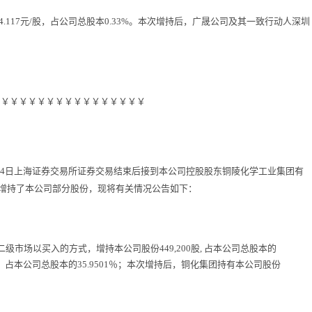
价格14.117元/股，占公司总股本0.33%。本次增持后，广晟公司及其一致行动人深圳
￥￥￥￥￥￥￥￥￥￥￥￥￥￥￥￥￥
月14日上海证券交易所证券交易结束后接到本公司控股股东铜陵化学工业集团有
场增持了本公司部分股份，现将有关情况公告如下：
级市场以买入的方式，增持本公司股份449,200股, 占本公司总股本的
40股，占本公司总股本的35.9501％；本次增持后，铜化集团持有本公司股份