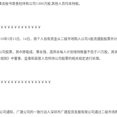
事会秘书曾善柱持有公司3.886万股,其他人员均未持股。
￥￥￥￥￥￥￥￥￥￥￥￥￥
0年5月13日、14日，用个人自有资金从二级市场购入公司A股流通股股票共
公司股票，其中廖能成、覃永强、庞邦永每人计划增持数量不低于15万股，其
市规则》中董事、监事和高管人员所持公司股票的相关规定进行处理。
￥￥￥￥￥￥￥￥￥￥￥￥￥￥￥￥
有限公司通知，广晟公司的一致行动人深圳市广晟投资发展有限公司通过二级市场